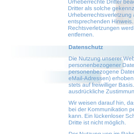
Urheberrechte Dritter bea
Dritter als solche gekennz
Urheberrechtsverletzung 
entsprechenden Hinweis.
Rechtsverletzungen werde
entfernen.
Datenschutz
Die Nutzung unserer Webs
personenbezogener Daten
personenbezogene Daten 
eMail-Adressen) erhoben w
stets auf freiwilliger Bas
ausdrückliche Zustimmung
Wir weisen darauf hin, da
bei der Kommunikation pe
kann. Ein lückenloser Sc
Dritte ist nicht möglich.
Der Nutzung von im Rahm