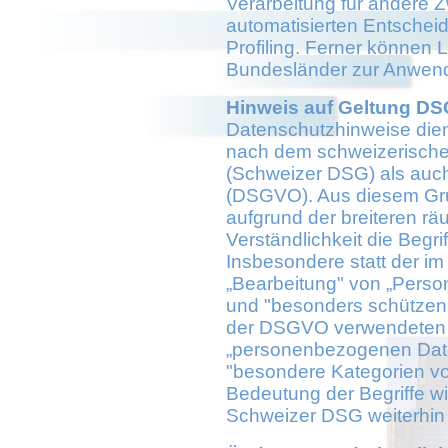
Verarbeitung für andere 
automatisierten Entscheid
Profiling. Ferner können
Bundesländer zur Anwen
Hinweis auf Geltung D
Datenschutzhinweise dien
nach dem schweizerisch
(Schweizer DSG) als auc
(DSGVO). Aus diesem Grun
aufgrund der breiteren 
Verständlichkeit die Beg
Insbesondere statt der i
„Bearbeitung" von „Perso
und "besonders schützen
der DSGVO verwendeten B
„personenbezogenen Daten
"besondere Kategorien vo
Bedeutung der Begriffe w
Schweizer DSG weiterhin