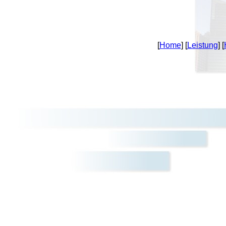
[
Home
] [
Leistung
] [